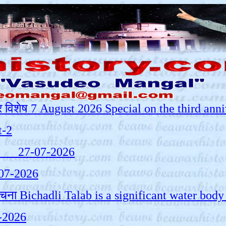
ठ पर विशेष 7 August 2026 Special on the third an
t-2
art-1 27-07-2026
-07-2026
 संरचना Bichadli Talab is a significant water b
7-2026