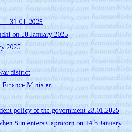
1900 31-01-2025
andhi on 30 January 2025
ary 2025
war district
on Finance Minister
prudent policy of the government 23.01.2025
nti when Sun enters Capricorn on 14th January