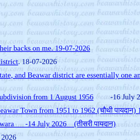
 their backs on me. 19-07-2026
istrict
. 18-07-2026
state, and Beawar district are essentially one a
 subdivision from 1 August 1956
-16 July 2
Beawar Town from 1951 to 1962 (चौथी पायदान)
er-Merwara -14 July 2026 (तीसरी पायदान)
 2026