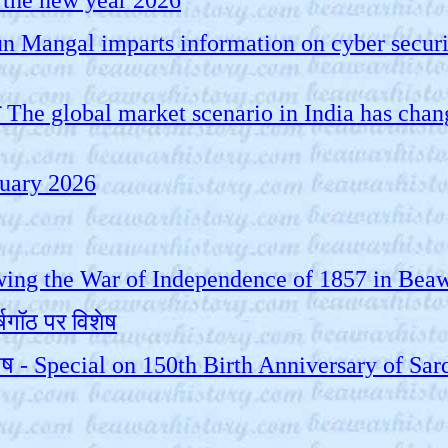
in the new year 2026
ी Arun Mangal imparts information on cyber securi
रियो The global market scenario in India has cha
ruary 2026
llowing the War of Independence of 1857 in Bea
षगॉठ पर विशेष
िशेष - Special on 150th Birth Anniversary of Sar