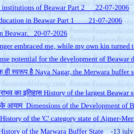
onal institutions of Beawar Part 2 22-07-2006
y of Education in Beawar Part 1 21-07-2006
ity in Beawar. 20-07-2026
stranger embraced me, while my own kin turned
mense potential for the development of Beawar d
 एक ही स्वरूप है Naya Nagar, the Merwara buffer 
 पराभव का इतिहास History of the largest Beawar
ास के आयाम Dimensions of the Development of 
इतिहास History of the 'C' category state of Ajm
ef History of the Marwara Buffer State
-13 july