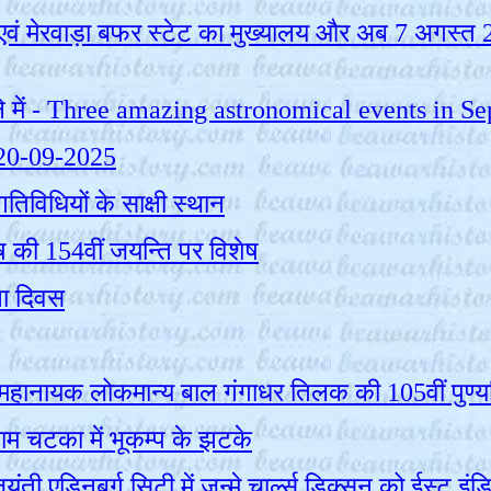
गर एवं मेरवाड़ा बफर स्टेट का मुख्यालय और अब 7 अगस
हिने में - Three amazing astronomical events in
- 20-09-2025
िविधियों के साक्षी स्थान
 की 154वीं जयन्ति पर विशेष
ना दिवस
 महानायक लोकमान्य बाल गंगाधर तिलक की 105वीं पुण्
म चटका में भूकम्प के झटके
ी एडिनबर्ग सिटी में जन्‍मे चार्ल्‍स डिक्‍सन को ईस्‍ट इ