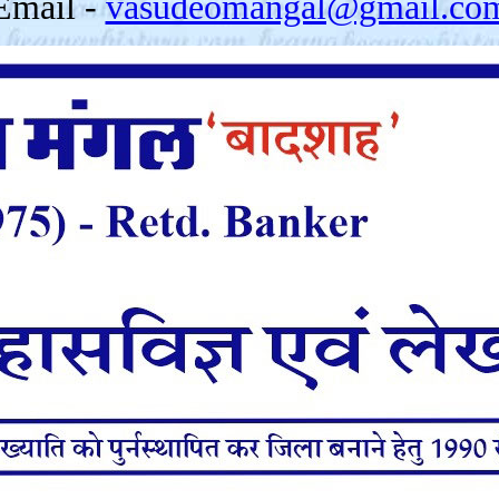
Email -
vasudeomangal@gmail.co